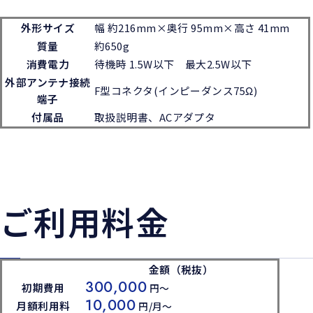
外形サイズ
幅 約216mm×奥行 95mm×高さ 41mm
質量
約650g
消費電力
待機時 1.5W以下 最大2.5W以下
外部アンテナ接続
F型コネクタ(インピーダンス75Ω)
端子
付属品
取扱説明書、ACアダプタ
ご利用料金
金額（税抜）
300,000
初期費用
円～
10,000
月額利用料
円/月～