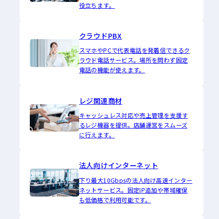
役立ちます。
クラウドPBX
スマホやPCで代表電話を発着信できるク
ラウド電話サービス。場所を問わず固定
電話の機能が使えます。
レジ関連商材
キャッシュレス対応や売上管理を支援す
るレジ機器を提供。店舗運営をスムーズ
に行えます。
法人向けインターネット
下り最大10Gbpsの法人向け高速インター
ネットサービス。固定IP追加や帯域確保
も低価格で利用可能です。