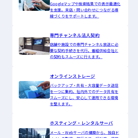
Googleマップや検索結果での表示最適化
を支援。来店・問い合わせにつながる導
線づくりをサポートします。
専門チャンネル法人契約
店舗や施設での専門チャンネル放送に必
要な契約手続きを代行。番組供給会社と
の契約もスムーズに行えます。
オンラインストレージ
バックアップ・共有・大容量データ送信
を一つに集約。社内外でのデータ共有を
スムーズにし、安心して運用できる環境
を整えます。
ホスティング・レンタルサーバ
メール・Webサーバの構築から、独自ド