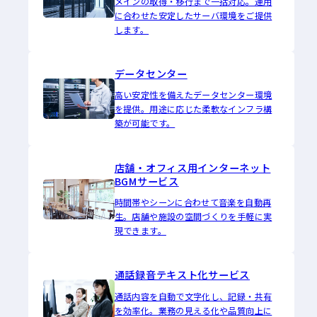
メインの取得・移行まで一括対応。運用
に合わせた安定したサーバ環境をご提供
します。
データセンター
高い安定性を備えたデータセンター環境
を提供。用途に応じた柔軟なインフラ構
築が可能です。
店舗・オフィス用インターネット
BGMサービス
時間帯やシーンに合わせて音楽を自動再
生。店舗や施設の空間づくりを手軽に実
現できます。
通話録音テキスト化サービス
通話内容を自動で文字化し、記録・共有
を効率化。業務の見える化や品質向上に