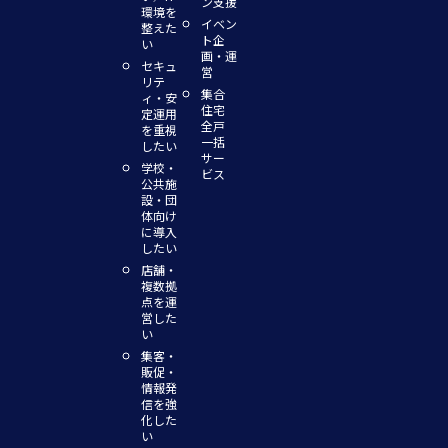
ン支援
環境を
イベン
整えた
ト企
い
画・運
セキュ
営
リテ
集合
ィ・安
住宅
定運用
全戸
を重視
一括
したい
サー
学校・
ビス
公共施
設・団
体向け
に導入
したい
店舗・
複数拠
点を運
営した
い
集客・
販促・
情報発
信を強
化した
い