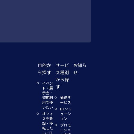
目的か
サービ
お知ら
ら探す
ス種別
せ
から探
イベン
す
ト・展
示会・
短期利
通信サ
用で使
ービス
いたい
DXソリ
オフィ
ューシ
スを新
ョン
設・移
プロモ
転した
ーショ
い／IT